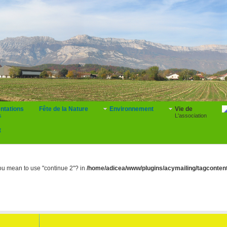
ntations
Fête de la Nature
Environnement
Vie de
s
L'association
t
 you mean to use "continue 2"? in
/home/adicea/www/plugins/acymailing/tagcontent