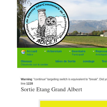
Accueil
Arboretum
Inventaire
Represe
Adice
Participatif
Artistique
Oiseaux
Idées de Sortie
sondage
Tes
Observés sur le sentier
Warning
: "continue" targeting switch is equivalent to "break". Did
line
1228
Sortie Etang Grand Albert