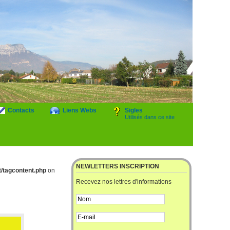
Contacts
Liens Webs
Sigles
Utilisés dans ce site
NEWLETTERS INSCRIPTION
/tagcontent.php
on
Recevez nos lettres d'informations