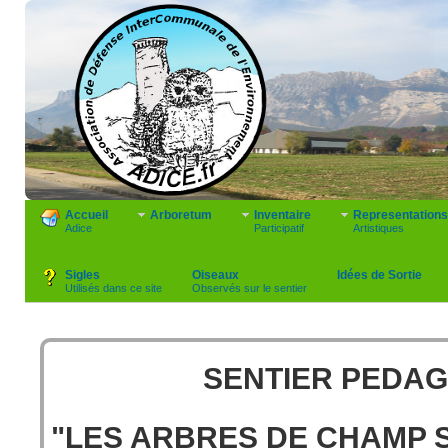
Accueil
Arboretum
Inventaire
Representations
Adice
Participatif
Artistiques
Sigles
Oiseaux
Idées de Sortie
Utilisés dans ce site
Observés sur le sentier
SENTIER PEDA
"LES ARBRES DE CHAMP 