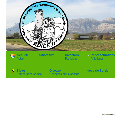
Accueil
Arboretum
Inventaire
Representations
Adice
Participatif
Artistiques
Sigles
Oiseaux
Idées de Sortie
Utilisés dans ce site
Observés sur le sentier