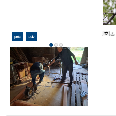
préc
suiv