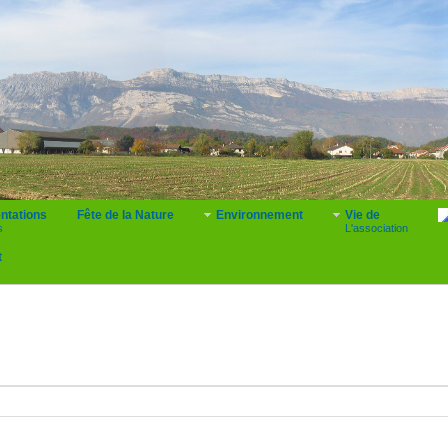
ntations
Fête de la Nature
Environnement
Vie de
s
L'association
t