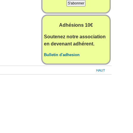
Adhésions 10€
Soutenez notre association
en devenant adhérent.
Bulletin d'adhesion
HAUT