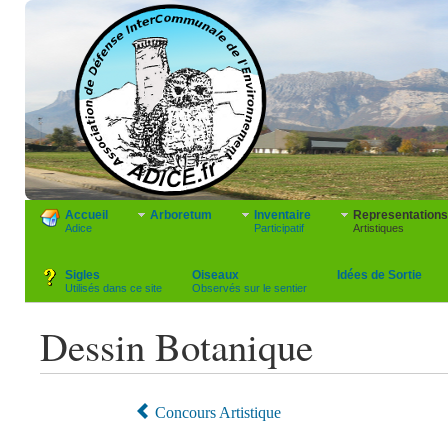
Accueil
Arboretum
Inventaire
Representations
Adice
Participatif
Artistiques
Sigles
Oiseaux
Idées de Sortie
Utilisés dans ce site
Observés sur le sentier
Dessin Botanique
Concours Artistique