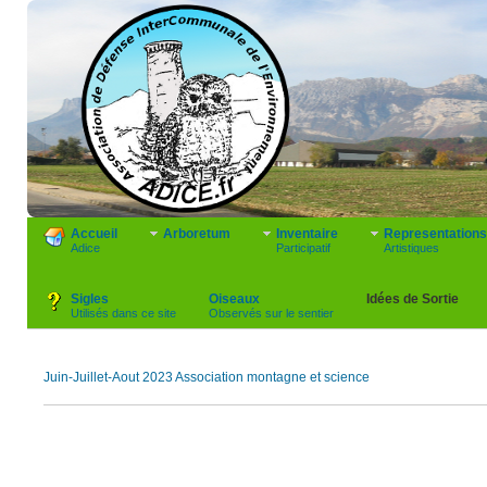
Accueil
Arboretum
Inventaire
Representations
Adice
Participatif
Artistiques
Sigles
Oiseaux
Idées de Sortie
Utilisés dans ce site
Observés sur le sentier
Juin-Juillet-Aout 2023 Association montagne et science