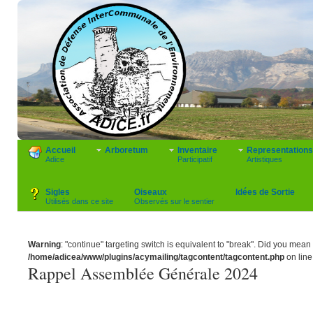
Accueil
Arboretum
Inventaire
Representations
Adice
Participatif
Artistiques
Sigles
Oiseaux
Idées de Sortie
Utilisés dans ce site
Observés sur le sentier
Warning
: "continue" targeting switch is equivalent to "break". Did you mean 
/home/adicea/www/plugins/acymailing/tagcontent/tagcontent.php
on lin
Rappel Assemblée Générale 2024