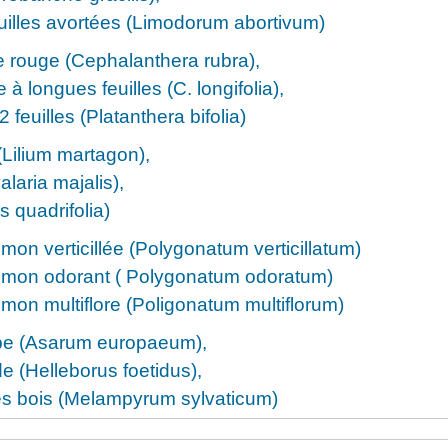
uilles avortées (Limodorum abortivum)
 rouge (Cephalanthera rubra),
 longues feuilles (C. longifolia),
 feuilles (Platanthera bifolia)
Lilium martagon),
aria majalis),
s quadrifolia)
on verticillée (Polygonatum verticillatum)
mon odorant ( Polygonatum odoratum)
on multiflore (Poligonatum multiflorum)
pe (Asarum europaeum),
de (Helleborus foetidus),
 bois (Melampyrum sylvaticum)