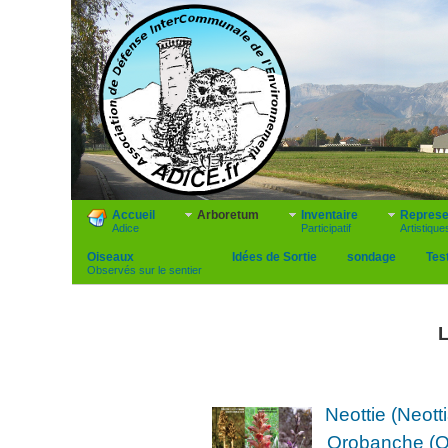
Accueil
Arboretum
Inventaire
Represe
Adice
Participatif
Artistique
Oiseaux
Idées de Sortie
sondage
Tes
Observés sur le sentier
L
Neottie (Neotti
Orobanche (Or