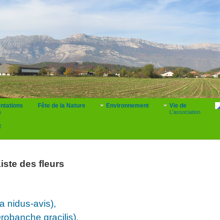
ntations
Fête de la Nature
Environnement
Vie de
s
L'association
t
iste des fleurs
a nidus-avis),
obanche gracilis),