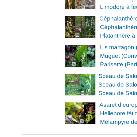
Limodore à fe
Céphalanthère
Céphalanthère à
Platanthère à 2
Lis martagon (
Muguet (Conval
Parisette (Pari
Sceau de Salom
Sceau de Salo
Sceau de Salom
Asaret d’euro
Hellebore féti
Mélampyre des