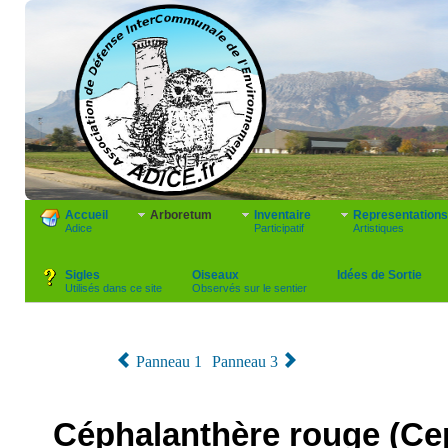
Accueil
Arboretum
Inventaire
Representations
Adice
Participatif
Artistiques
Sigles
Oiseaux
Idées de Sortie
Utilisés dans ce site
Observés sur le sentier
Panneau 1
Panneau 3
Céphalanthère rouge (Cep