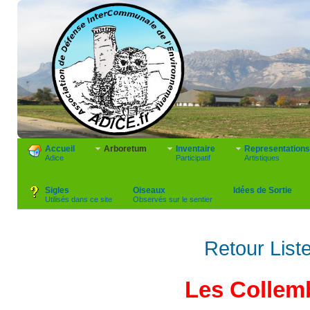
Accueil
Arboretum
Inventaire
Representations
Adice
Participatif
Artistiques
Sigles
Oiseaux
Idées de Sortie
Utilisés dans ce site
Observés sur le sentier
Retour List
Les Collem