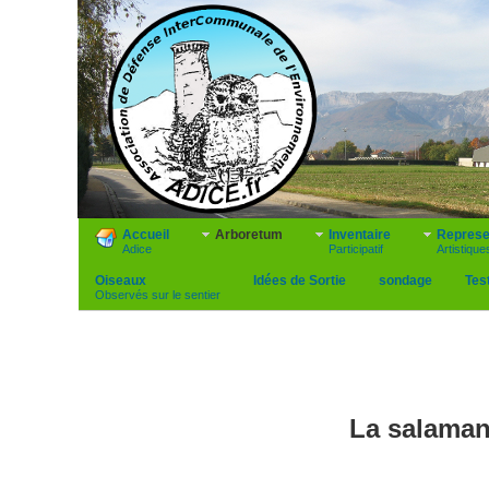
Accueil
Arboretum
Inventaire
Represe
Adice
Participatif
Artistique
Oiseaux
Idées de Sortie
sondage
Tes
Observés sur le sentier
La salama