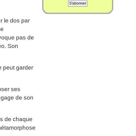
r le dos par
de
ovoque pas de
éo. Son
e peut garder
oser ses
dégage de son
ies de chaque
a métamorphose