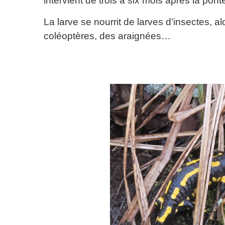
intervient de trois à six mois après la ponte
La larve se nourrit de larves d’insectes, a
coléoptères, des araignées…