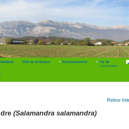
ntations
Fête de la Nature
Environnement
Vie de
s
L'association
t
Retour lis
ndre
(Salamandra salamandra)