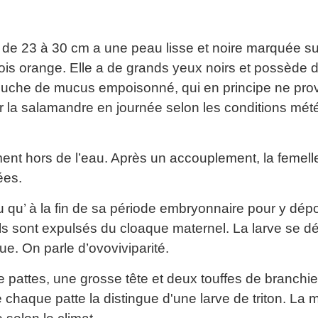
t de 23 à 30 cm a une peau lisse et noire marquée su
fois orange. Elle a de grands yeux noirs et possède 
ouche de mucus empoisonné, qui en principe ne pr
r la salamandre en journée selon les conditions mét
nt hors de l’eau. Après un accouplement, la femell
ées.
 qu’ à la fin de sa période embryonnaire pour y dép
ls sont expulsés du cloaque maternel. La larve se 
e. On parle d’ovoviviparité.
e pattes, une grosse tête et deux touffes de branch
 chaque patte la distingue d'une larve de triton. L