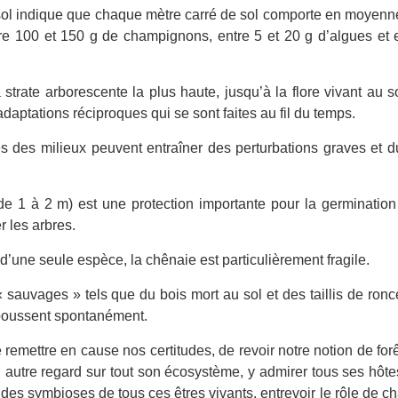
sol indique que chaque mètre carré de sol comporte en moyenne
tre 100 et 150 g de champignons, entre 5 et 20 g d’algues et 
 strate arborescente la plus haute, jusqu’à la flore vivant au s
’adaptations réciproques qui se sont faites au fil du temps.
s des milieux peuvent entraîner des perturbations graves et du
de 1 à 2 m) est une protection importante pour la germination
er les arbres.
d’une seule espèce, la chênaie est particulièrement fragile.
auvages » tels que du bois mort au sol et des taillis de ronces
 poussent spontanément.
mettre en cause nos certitudes, de revoir notre notion de forê
un autre regard sur tout son écosystème, y admirer tous ses hôte
des symbioses de tous ces êtres vivants, entrevoir le rôle de c