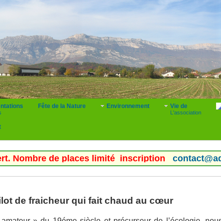
ntations
Fête de la Nature
Environnement
Vie de
s
L'association
t
 de places limité inscription
contact@adice.fr
Vend
ilot de fraicheur qui fait chaud au cœur
amateur » du 19éme siècle et précurseur de l’écologie, nou