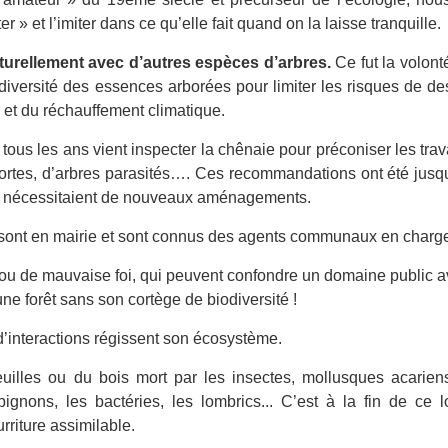
er » et l’imiter dans ce qu’elle fait quand on la laisse tranquille.
turellement avec d’autres espèces d’arbres.
Ce fut la volo
diversité des essences arborées pour limiter les risques de de
 et du réchauffement climatique.
ous les ans vient inspecter la chênaie pour préconiser les trav
rtes, d’arbres parasités…. Ces recommandations ont été jusqu’à
ie nécessitaient de nouveaux aménagements.
ont en mairie et sont connus des agents communaux en charge 
, ou de mauvaise foi, qui peuvent confondre un domaine public a
ne forêt sans son cortège de biodiversité !
d’interactions régissent son écosystème.
uilles ou du bois mort par les insectes, mollusques acariens,
nons, les bactéries, les lombrics... C’est à la fin de ce 
urriture assimilable.