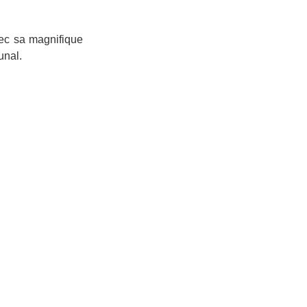
vec sa magnifique
munal.