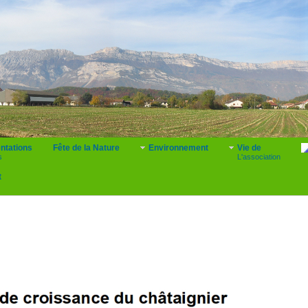
ntations
Fête de la Nature
Environnement
Vie de
s
L'association
t