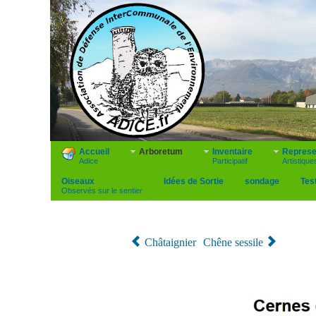
Accueil
Arboretum
Inventaire
Represe
Adice
Participatif
Artistique
Oiseaux
Idées de Sortie
sondage
Tes
Observés sur le sentier
Châtaignier
Chêne sessile