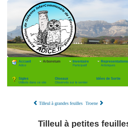
Accueil
Arboretum
Inventaire
Representations
Adice
Participatif
Artistiques
Sigles
Oiseaux
Idées de Sortie
Utilisés dans ce site
Observés sur le sentier
Tilleul à grandes feuilles
Troene
Tilleul à petites feuille