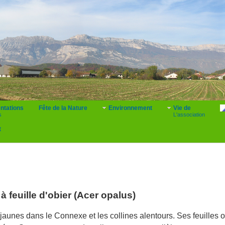
ntations
Fête de la Nature
Environnement
Vie de
s
L'association
t
à feuille d'obier (Acer opalus)
s jaunes dans le Connexe et les collines alentours. Ses feuilles 