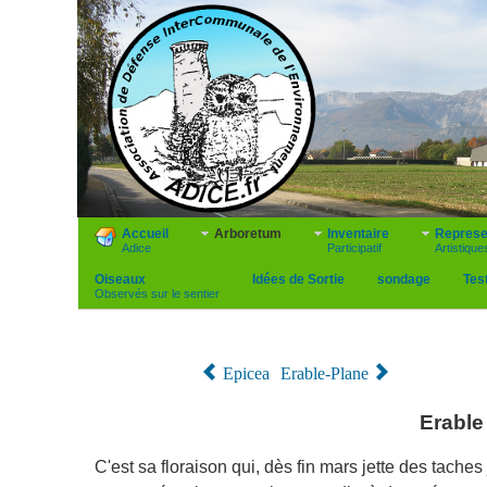
Accueil
Arboretum
Inventaire
Represe
Adice
Participatif
Artistique
Oiseaux
Idées de Sortie
sondage
Tes
Observés sur le sentier
Epicea
Erable-Plane
Erable 
C'est sa floraison qui, dès fin mars jette des tache