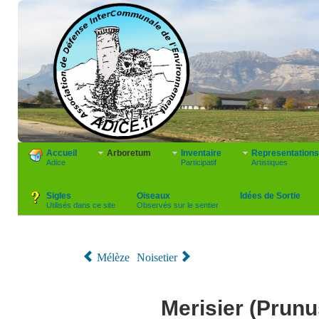
Accueil
Arboretum
Inventaire
Representations
Adice
Participatif
Artistiques
Sigles
Oiseaux
Idées de Sortie
Utilisés dans ce site
Observés sur le sentier
Mélèze
Noisetier
Merisier (Prun