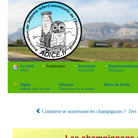
Accueil
Arboretum
Inventaire
Representations
Adice
Participatif
Artistiques
Sigles
Oiseaux
Idées de Sortie
Utilisés dans ce site
Observés sur le sentier
Comment se nourrissent les champignons ?
Des 