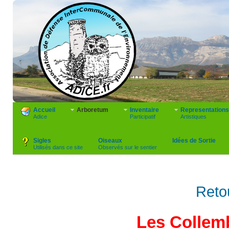
Accueil
Arboretum
Inventaire
Representations
Adice
Participatif
Artistiques
Sigles
Oiseaux
Idées de Sortie
Utilisés dans ce site
Observés sur le sentier
Reto
Les Collem