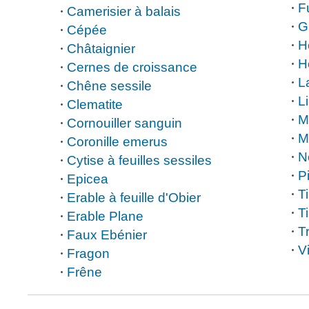
F
Camerisier à balais
G
Cépée
H
Châtaignier
H
Cernes de croissance
L
Chêne sessile
L
Clematite
M
Cornouiller sanguin
M
Coronille emerus
N
Cytise à feuilles sessiles
P
Epicea
Ti
Erable à feuille d'Obier
Ti
Erable Plane
T
Faux Ebénier
V
Fragon
Frêne