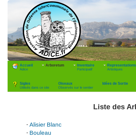
Accueil
Arboretum
Inventaire
Representations
Adice
Participatif
Artistiques
Sigles
Oiseaux
Idées de Sortie
Utilisés dans ce site
Observés sur le sentier
Liste des Ar
Alisier Blanc
Bouleau