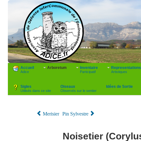
Accueil
Arboretum
Inventaire
Representations
Adice
Participatif
Artistiques
Sigles
Oiseaux
Idées de Sortie
Utilisés dans ce site
Observés sur le sentier
Merisier
Pin Sylvestre
Noisetier (Corylu